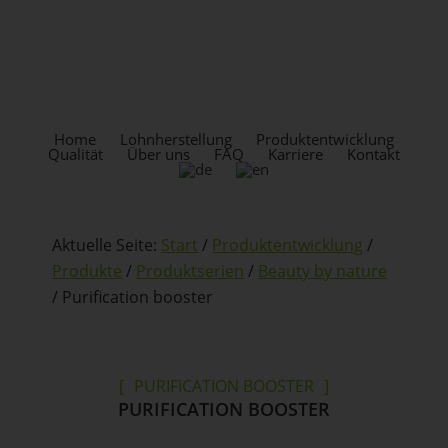
Skip
Zur
to
Fußzeile
content
springen
KOPFZEILE
RECHTS
Home
Lohnherstellung
Produktentwicklung
Qualität
Über uns
FAQ
Karriere
Kontakt
Aktuelle Seite:
Start
/
Produktentwicklung
/
Produkte
/
Produktserien
/
Beauty by nature
/
Purification booster
PURIFICATION BOOSTER
PURIFICATION BOOSTER