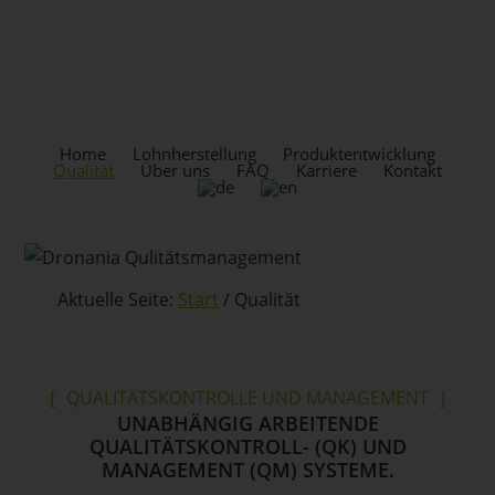
Skip
Zur
to
Fußzeile
content
springen
KOPFZEILE
RECHTS
Home
Lohnherstellung
Produktentwicklung
Qualität
Über uns
FAQ
Karriere
Kontakt
Aktuelle Seite:
Start
/
Qualität
QUALITÄTSKONTROLLE UND MANAGEMENT
UNABHÄNGIG ARBEITENDE
QUALITÄTSKONTROLL- (QK) UND
MANAGEMENT (QM) SYSTEME.